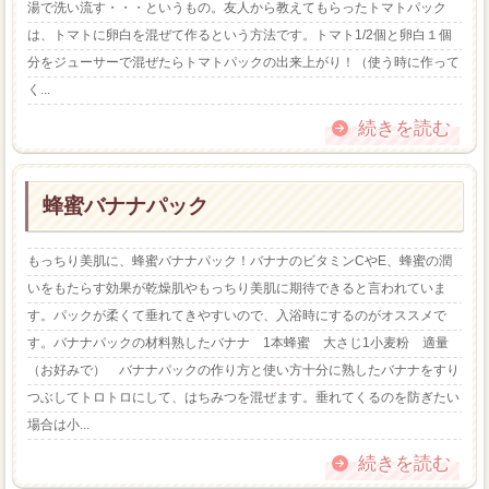
湯で洗い流す・・・というもの。友人から教えてもらったトマトパック
は、トマトに卵白を混ぜて作るという方法です。トマト1/2個と卵白１個
分をジューサーで混ぜたらトマトパックの出来上がり！（使う時に作って
く...
続きを読む
蜂蜜バナナパック
もっちり美肌に、蜂蜜バナナパック！バナナのビタミンCやE、蜂蜜の潤
いをもたらす効果が乾燥肌やもっちり美肌に期待できると言われていま
す。パックが柔くて垂れてきやすいので、入浴時にするのがオススメで
す。バナナパックの材料熟したバナナ 1本蜂蜜 大さじ1小麦粉 適量
（お好みで） バナナパックの作り方と使い方十分に熟したバナナをすり
つぶしてトロトロにして、はちみつを混ぜます。垂れてくるのを防ぎたい
場合は小...
続きを読む