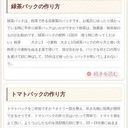
緑茶パックの作り方
緑茶パックは、粉茶で作る自家製のパックです。お風呂にゆったり浸かっ
ている間に手作り緑茶パックはいかがですか？粉茶は、無農薬・無添加の
ものがお勧めです。緑茶パックの材料（1回分 使う時に作ってくださ
い）粉茶 大さじ1 小麦粉 大さじ1/2緑茶パックの作り方と使い方
粉茶と小麦粉をぬるま湯で溶いて、混ぜ合わせる。パックを目と口の周り
を避けて顔に伸ばして、15分ほど経ったら（パックが乾いてしまわない
う...
続きを読む
トマトパックの作り方
トマトパックをご存知ですか？オイリー肌を整え、吹き出物に効果が期待
できるそうです。トマトパックの作り方はいたって簡単で、トマト１個を
よく洗い、よくつぶしたものを洗顔後の顔に塗り、10～15分後にぬるま