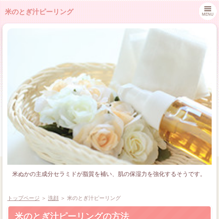
米のとぎ汁ピーリング
MENU
米ぬかの主成分セラミドが脂質を補い、肌の保湿力を強化するそうです。
トップページ
＞
洗顔
＞
米のとぎ汁ピーリング
米のとぎ汁ピーリングの方法