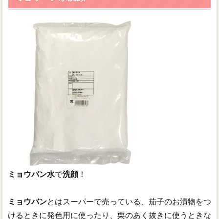
トップページ
目次（サイトマップ)
【重要】手作り化粧品の注意とお願い
ミョウバン水
で
洗顔
！
ミョウバン
とはスーパーで売っている、茄子のお漬物をつ
けるときに発色用に使ったり、栗のあく抜きに使うときな